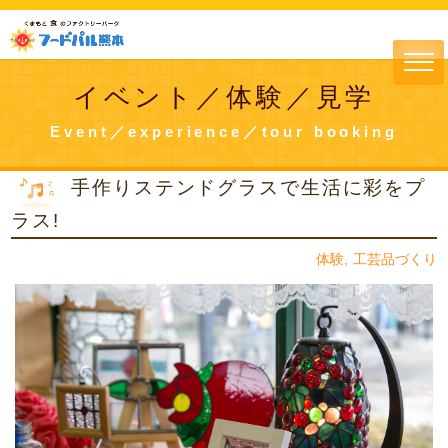
イベント／体験／見学
Event／experience／tour booking
手作りステンドグラスで生活に彩をプ
ラス!
体験
工芸品づくり