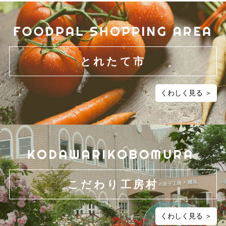
とれたて市
くわしく見る ＞
こだわり工房村
くわしく見る ＞