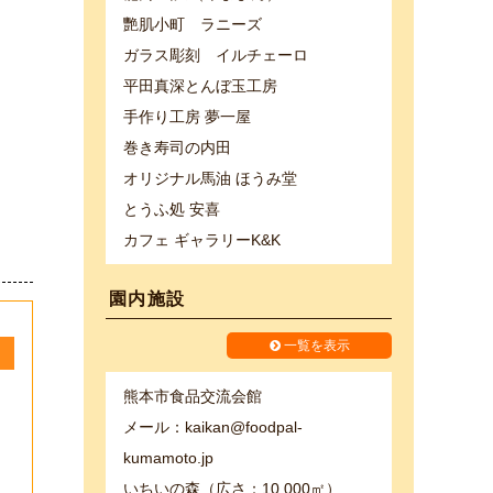
艷肌小町 ラニーズ
ガラス彫刻 イルチェーロ
平田真深とんぼ玉工房
手作り工房 夢一屋
巻き寿司の内田
オリジナル馬油 ほうみ堂
とうふ処 安喜
カフェ ギャラリーK&K
園内施設
一覧を表示
熊本市食品交流会館
メール：kaikan@foodpal-
kumamoto.jp
いちいの森（広さ：10,000㎡）