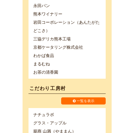
永田パン
熊本ワイナリー
岩田コーポレーション（あんたがた
どこさ）
三協デリカ熊本工場
京都ケータリング株式会社
わかば食品
まるむね
お茶の清香園
こだわり工房村
一覧を表示
ナチュラボ
グラス・アップル
籠商 山満（やままん）