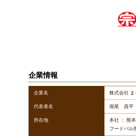
企業情報
企業名
株式会社 
代表者名
堀尾 昌平
所在地
本社 ： 熊
フードパル熊