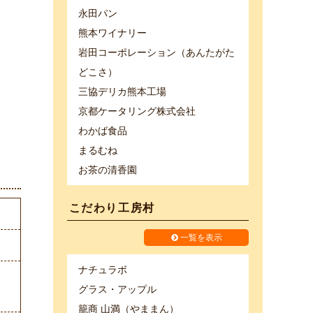
永田パン
熊本ワイナリー
岩田コーポレーション（あんたがた
どこさ）
三協デリカ熊本工場
京都ケータリング株式会社
わかば食品
まるむね
お茶の清香園
こだわり工房村
一覧を表示
ナチュラボ
グラス・アップル
籠商 山満（やままん）