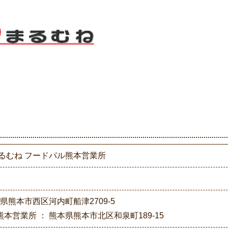
まるむね フードパル熊本営業所
本県熊本市西区河内町船津2709-5
本営業所 ： 熊本県熊本市北区和泉町189-15