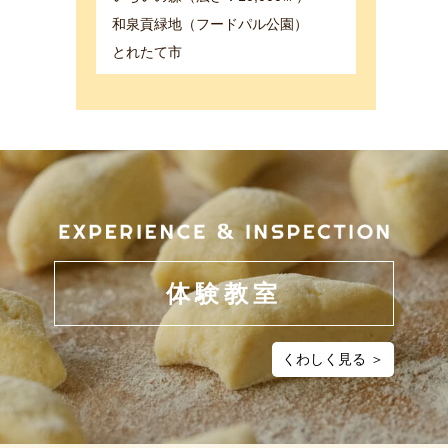
和泉貢緑地（フードパル公園）
とれたて市
体験教室
くわしく見る ＞