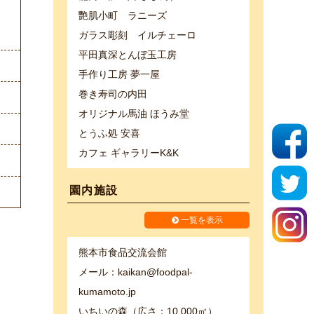
艷肌小町 ラニーズ
ガラス彫刻 イルチェーロ
平田真深とんぼ玉工房
手作り工房 夢一屋
巻き寿司の内田
オリジナル馬油 ほうみ堂
とうふ処 安喜
カフェ ギャラリーK&K
園内施設
一覧を表示
熊本市食品交流会館
メール：kaikan@foodpal-
kumamoto.jp
いちいの森（広さ：10,000㎡）