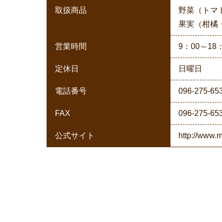
取扱商品
野菜（トマ
果実（柑橘
営業時間
9：00～18
定休日
日曜日
電話番号
096-275-65
FAX
096-275-65
公式サイト
http://www.