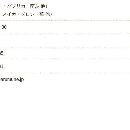
ト・パプリカ・南瓜 他）
・スイカ・メロン・苺 他）
：00
35
31
marumune.jp