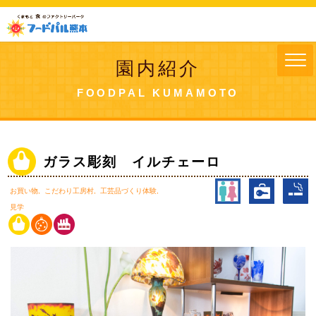
園内紹介
FOODPAL KUMAMOTO
ガラス彫刻 イルチェーロ
お買い物
こだわり工房村
工芸品づくり体験
見学