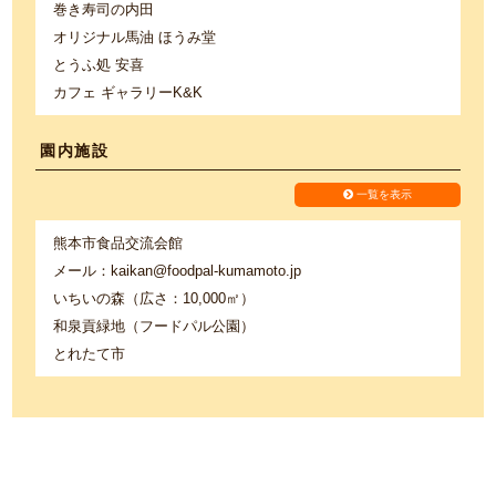
巻き寿司の内田
オリジナル馬油 ほうみ堂
とうふ処 安喜
カフェ ギャラリーK&K
園内施設
一覧を表示
熊本市食品交流会館
メール：kaikan@foodpal-kumamoto.jp
いちいの森（広さ：10,000㎡）
和泉貢緑地（フードパル公園）
とれたて市