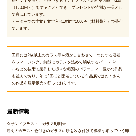
柄や文字を描くことができるサンドブラスト彫刻を気軽に体験
（1700円～）をすることができ、プレゼントや特別な一品とし
て喜ばれています。
オーダーでの注文も文字入れ10文字1000円（材料費別）で受付
ています。
工房には2枚以上のガラス等を溶かし合わせて一つにする溶着
をフィージング、鋳型にガラスを詰めて焼成するパートドベー
ルなどの技術で製作した様々な種類のバラエティー豊かな作品
も並んでおり、年に
3
回ほど開催している作品展ではたくさん
の作品を展示販売を行っております。
最新情報
☆サンドブラスト ガラス彫刻☆
透明のガラスや色付きのガラスに砂を吹き付けて模様を彫っていく彫