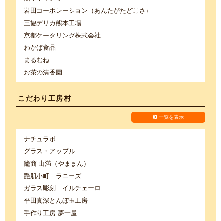
岩田コーポレーション（あんたがたどこさ）
三協デリカ熊本工場
京都ケータリング株式会社
わかば食品
まるむね
お茶の清香園
こだわり工房村
一覧を表示
ナチュラボ
グラス・アップル
籠商 山満（やままん）
艷肌小町 ラニーズ
ガラス彫刻 イルチェーロ
平田真深とんぼ玉工房
手作り工房 夢一屋