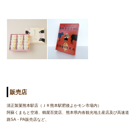
販売店
清正製菓熊本駅店（ＪＲ熊本駅肥後よかモン市場内）
阿蘇くまもと空港、鶴屋百貨店、熊本県内各観光地土産店及び高速道
路SA・PA販売店など、