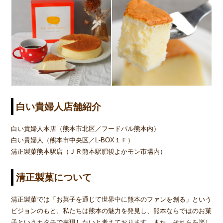
白い貴婦人
店舗紹介
白い貴婦人本店（熊本市北区／フードパル熊本内）
白い貴婦人（熊本市中央区／L-BOX１Ｆ）
清正製菓熊本駅店（ＪＲ熊本駅肥後よかモン市場内）
清正製菓について
清正製菓では「お菓子を通じて世界中に熊本のファンを創る」という
ビジョンのもと、私たちは熊本の魅力を発見し、熊本ならではのお菓
子というカタチで表現したいと考えております。また、それらを楽し