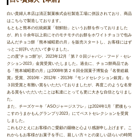
白い貴婦人本店は清正製菓株式会社製造工場に併設されており、商品
はこちらで製造しております。
もともと熊本の伝統銘菓「朝鮮飴」というお餅を作っておりました
が、約１０余年以上前にそのモチモチのお餅をホワイトチョコで包み
込んだチョコ餅「熊本城昭君の月」を販売スタートし、お客様にはず
っとご好評いただいて参りました。
この度”チョコ餅”が、2023年12月「第７０回ジャパン・フード・セレ
クション2023」金賞受賞いたしました。過去に、チョコ餅商品であ
る「熊本城昭君の月」は2008年第２６回全国菓子博覧会『名誉総裁
賞』受賞、2010年・2012年・2013年『モンドセレクション銀賞』を
３回受賞と有難い賞をいただいておりましたが、再度このような名誉
ある賞をいただいたことは私達にとっても更に大きな自信となりまし
た。
また、チーズケーキ「ASOジャージスフレ」は2024年1月「肥後もっ
こすのうまかもんグランプリ2023」にてベストセレクションを受賞
しました。
これもひとえにお客様のご愛顧の賜物と心より感謝申し上げます。こ
れからもお客様がお菓子を手に、親しい方々との楽しい語らいの時間