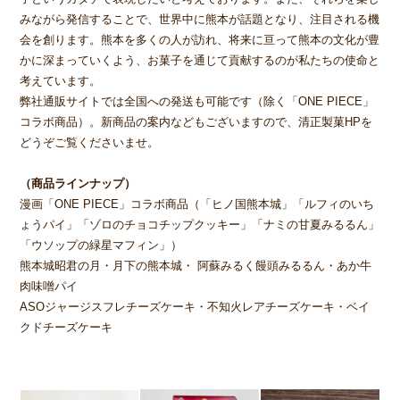
みながら発信することで、世界中に熊本が話題となり、注目される機
会を創ります。熊本を多くの人が訪れ、将来に亘って熊本の文化が豊
かに深まっていくよう、お菓子を通じて貢献するのが私たちの使命と
考えています。
弊社通販サイトでは全国への発送も可能です（除く「ONE PIECE」
コラボ商品）。新商品の案内などもございますので、清正製菓HPを
どうぞご覧くださいませ。
（商品ラインナップ）
漫画「ONE PIECE」コラボ商品（「ヒノ国熊本城」「ルフィのいち
ょうパイ」「ゾロのチョコチップクッキー」「ナミの甘夏みるるん」
「ウソップの緑星マフィン」）
熊本城昭君の月・月下の熊本城・ 阿蘇みるく饅頭みるるん・あか牛
肉味噌パイ
ASOジャージスフレチーズケーキ・不知火レアチーズケーキ・ベイ
クドチーズケーキ