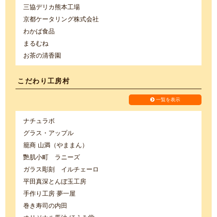
三協デリカ熊本工場
京都ケータリング株式会社
わかば食品
まるむね
お茶の清香園
こだわり工房村
一覧を表示
ナチュラボ
グラス・アップル
籠商 山満（やままん）
艷肌小町 ラニーズ
ガラス彫刻 イルチェーロ
平田真深とんぼ玉工房
手作り工房 夢一屋
巻き寿司の内田