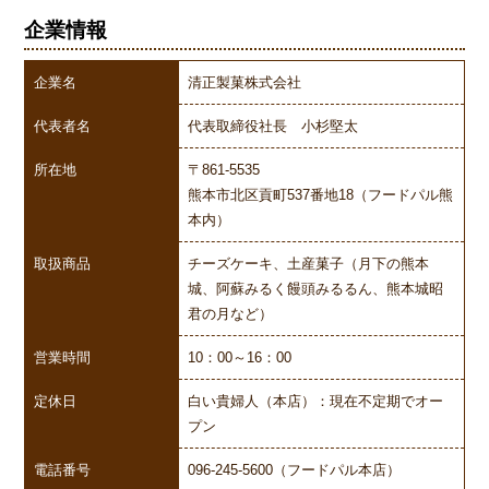
企業情報
企業名
清正製菓株式会社
代表者名
代表取締役社長 小杉堅太
所在地
〒861-5535
熊本市北区貢町537番地18（フードパル熊
本内）
取扱商品
チーズケーキ、土産菓子（月下の熊本
城、阿蘇みるく饅頭みるるん、熊本城昭
君の月など）
営業時間
10：00～16：00
定休日
白い貴婦人（本店）：現在不定期でオー
プン
電話番号
096-245-5600（フードパル本店）