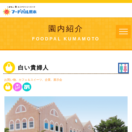
園内紹介
FOODPAL KUMAMOTO
白い貴婦人
お買い物
カフェ＆スイーツ
企業
展示会