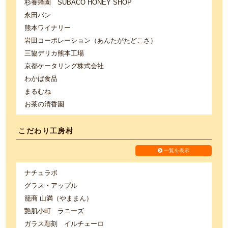
杉養蜂園 SUBACO HONEY SHOP
永田パン
熊本ワイナリー
岩田コーポレーション（あんたがたどこさ）
三協デリカ熊本工場
京都ケータリング株式会社
わかば食品
まるむね
お茶の清香園
こだわり工房村
一覧を表示
ナチュラボ
グラス・アップル
籠商 山満（やままん）
艷肌小町 ラニーズ
ガラス彫刻 イルチェーロ