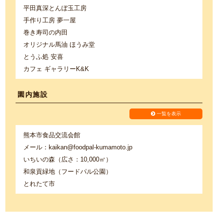
平田真深とんぼ玉工房
手作り工房 夢一屋
巻き寿司の内田
オリジナル馬油 ほうみ堂
とうふ処 安喜
カフェ ギャラリーK&K
園内施設
一覧を表示
熊本市食品交流会館
メール：kaikan@foodpal-kumamoto.jp
いちいの森（広さ：10,000㎡）
和泉貢緑地（フードパル公園）
とれたて市