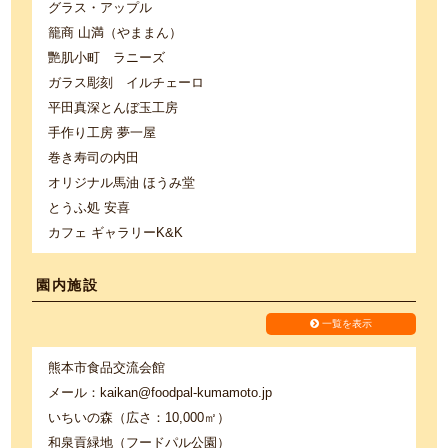
グラス・アップル
籠商 山満（やままん）
艷肌小町 ラニーズ
ガラス彫刻 イルチェーロ
平田真深とんぼ玉工房
手作り工房 夢一屋
巻き寿司の内田
オリジナル馬油 ほうみ堂
とうふ処 安喜
カフェ ギャラリーK&K
園内施設
一覧を表示
熊本市食品交流会館
メール：kaikan@foodpal-kumamoto.jp
いちいの森（広さ：10,000㎡）
和泉貢緑地（フードパル公園）