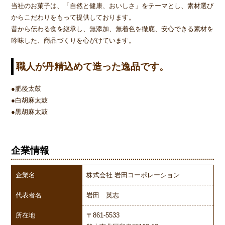
当社のお菓子は、「自然と健康、おいしさ」をテーマとし、素材選び
からこだわりをもって提供しております。
昔から伝わる食を継承し、無添加、無着色を徹底、安心できる素材を
吟味した、商品づくりを心がけています。
職人が丹精込めて造った逸品です。
●肥後太鼓
●白胡麻太鼓
●黒胡麻太鼓
企業情報
企業名
株式会社 岩田コーポレーション
代表者名
岩田 英志
所在地
〒861-5533